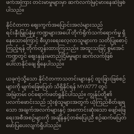
ဖက်အကြား တင်းမာမှုများမှာ ဆက်လက်မြင့်မားနေဆဲဖြစ်
ပါသည်။
နိုင်ငံတကာ ဈေးကွက်အပြောင်းအလဲများသည်
ရင်းနှီးမြှုပ်နှံမှု ကဏ္ဍများအပေါ် တိုက်ရိုက်သက်ရောက်မှု ရှိ
နေသောကြောင့် စီးပွားရေးလေ့လာသူများက သတိပြုစောင့်
ကြည့်ရန် တိုက်တွန်းထားကြသည်။ အထူးသဖြင့် စွမ်းအင်
ကဏ္ဍတွင် ဈေးနှုန်းမတည်ငြိမ်မှုများ ဆက်လက်ဖြစ်
ပေါ်လာနိုင်ချေ ရှိနေပါသည်။
ယခုကဲ့သို့သော နိုင်ငံတကာသတင်းများနှင့် ထူးခြားဖြစ်စဉ်
များကို မျက်ခြေမပြတ် သိရှိနိုင်ရန် MYA777 တွင်
အမြဲတမ်း ဝင်ရောက်ဖတ်ရှုနိုင်ပါသည်။ ကျွန်ုပ်တို့၏
ပလက်ဖောင်းသည် သုံးစွဲသူများအတွက် ယုံကြည်စိတ်ချရ
သော အချက်အလက်များနှင့် အကောင်းဆုံးသော ဖျော်ဖြေ
ရေးအစီအစဉ်များကို အချိန်နှင့်တစ်ပြေးညီ စဉ်ဆက်မပြတ်
ဖော်ပြပေးလျက်ရှိပါသည်။