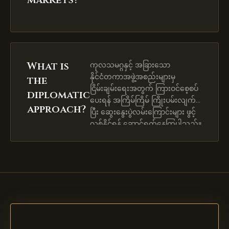
What is
ကုလသမဂ္ဂနှင့် အခြားသော
နိုင်ငံတကာအဖွဲ့အစည်းများမှ
the
ငြိမ်းချမ်းရေးအတွက် ကြားဝင်စေ့စပ်
diplomatic
ပေးရန် အကြိမ်ကြိမ် ကြိုးပမ်းလျက်ရှိ
approach?
ပြီး ဆွေးနွေးပွဲလမ်းကြောင်းများ ဖွင့်
လှစ်နိုင်ရန် ဆောင်ရွက်နေကြပါသည်။