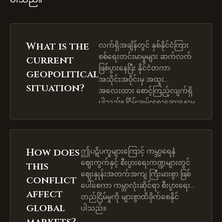
What is the
လက်ရှိအချိန်တွင် နှစ်နိုင်ငံကြား
စစ်ရေးတင်းမာမှုများ ဆက်လက်
current
ဖြစ်ပွားနေပြီး နိုင်ငံတကာ
geopolitical
အသိုင်းအဝိုင်းမှ အထူး
situation?
အလေးထား စောင့်ကြည့်လျက်ရှိ
ပါသည်။ ငြိမ်းချမ်းရေးဆွေးနွေးမှု
များမှာ စိန်ခေါ်မှုများစွာရှိနေဆဲဖြစ်
ပါသည်။
How does
ဤပဋိပက္ခများကြောင့် ကမ္ဘာ့ရေနံ
ဈေးကွက်နှင့် စီးပွားရေးကဏ္ဍများတွင်
this
ဈေးနှုန်းအတက်အကျ ကြီးမားစွာ ဖြစ်
conflict
ပေါ်စေကာ ကမ္ဘာလုံးဆိုင်ရာ စီးပွားရေး
affect
တည်ငြိမ်မှုကို များစွာထိခိုက်စေနိုင်
global
ပါသည်။
markets?