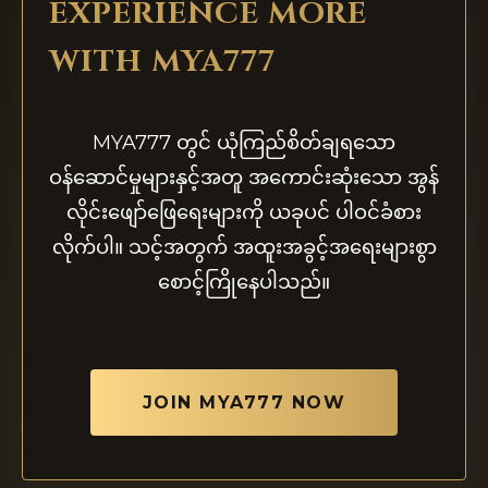
EXPERIENCE MORE
WITH MYA777
MYA777 တွင် ယုံကြည်စိတ်ချရသော
ဝန်ဆောင်မှုများနှင့်အတူ အကောင်းဆုံးသော အွန်
လိုင်းဖျော်ဖြေရေးများကို ယခုပင် ပါဝင်ခံစား
လိုက်ပါ။ သင့်အတွက် အထူးအခွင့်အရေးများစွာ
စောင့်ကြိုနေပါသည်။
JOIN MYA777 NOW