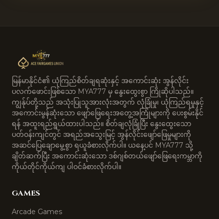
မြန်မာနိုင်ငံ၏ ယုံကြည်စိတ်ချရဆုံးနှင့် အကောင်းဆုံး အွန်လိုင်း
ပလက်ဖောင်းဖြစ်သော MYA777 မှ နွေးထွေးစွာ ကြိုဆိုပါသည်။
ကျွန်ုပ်တို့သည် အသုံးပြုသူအားလုံးအတွက် လုံခြုံမှု၊ ယုံကြည်ရမှုနှင့်
အကောင်းမွန်ဆုံးသော ဖျော်ဖြေရေးအတွေ့အကြုံများကို ပေးစွမ်းနိုင်
ရန် အထူးရည်ရွယ်ထားပါသည်။ စိတ်ချလုံခြုံပြီး နွေးထွေးသော
ပတ်ဝန်းကျင်တွင် အရည်အသွေးမြင့် အွန်လိုင်းဖျော်ဖြေမှုများကို
အဆင်ပြေချောမွေ့စွာ ရယူခံစားလိုက်ပါ။ ယနေ့ပင် MYA777 သို့
ချိတ်ဆက်ပြီး အကောင်းဆုံးသော ဒစ်ဂျစ်တယ်ဖျော်ဖြေရေးကမ္ဘာကို
ကိုယ်တိုင်ကိုယ်ကျ ပါဝင်ခံစားလိုက်ပါ။
GAMES
Arcade Games