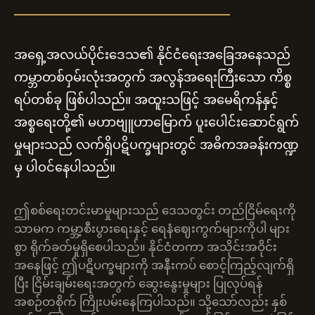
အရှေ့အလယ်ပိုင်းဒေသ၏ နိုင်ငံရေးအခြေအနေသည်
ကမ္ဘာတစ်ဝှမ်းလုံးအတွက် အလွန်အရေးကြီးသော ကိစ္စ
ရပ်တစ်ခု ဖြစ်ပါသည်။ အထူးသဖြင့် အမေရိကန်နှင့်
အစ္စရေးတို့၏ မဟာဗျူဟာမြောက် ပူးပေါင်းဆောင်ရွက်
မှုများသည် လက်ရှိပဋိပက္ခများတွင် အဓိကအခန်းကဏ္ဍ
မှ ပါဝင်နေပါသည်။
ဤစစ်ရေးတင်းမာမှုများသည် ဒေသတွင်း တည်ငြိမ်ရေးကို
သာမက ကမ္ဘာ့စီးပွားရေးနှင့် ရေနံဈေးကွက်များကိုပါ များ
စွာ ရိုက်ခတ်မှုရှိစေပါသည်။ နိုင်ငံတကာ အသိုင်းအဝိုင်း
အနေဖြင့် ဤပဋိပက္ခများကို အနီးကပ် စောင့်ကြည့်လျက်ရှိ
ပြီး ငြိမ်းချမ်းရေးအတွက် ဆွေးနွေးမှုများ ပြုလုပ်ရန်
အစဉ်တစိုက် ကြိုးပမ်းနေကြပါသည်။ သို့သော်လည်း နှစ်