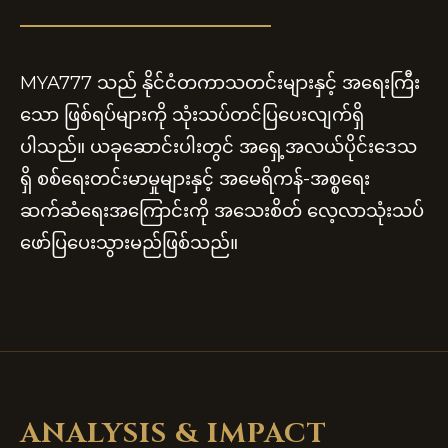
MYA777 သည် နိုင်ငံတကာသတင်းများနှင့် အရေးကြီး
သော ဖြစ်ရပ်များကို သုံးသပ်တင်ပြပေးလျက်ရှိ
ပါသည်။ ယခုဆောင်းပါးတွင် အရှေ့အလယ်ပိုင်းဒေသ
ရှိ စစ်ရေးတင်းမာမှုများနှင့် အမေရိကန်-အစ္စရေး
ဆက်ဆံရေးအကြောင်းကို အသေးစိတ် လေ့လာသုံးသပ်
ဖော်ပြပေးသွားမည်ဖြစ်သည်။
ANALYSIS & IMPACT