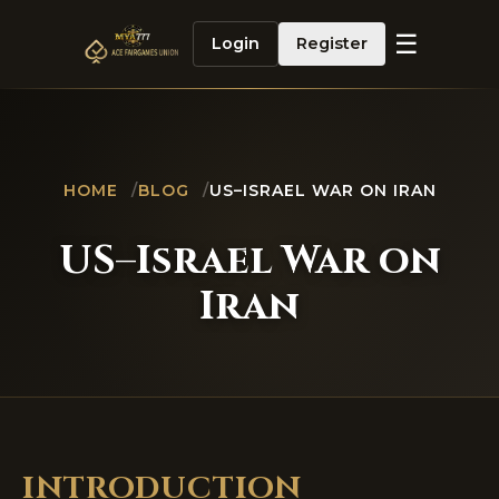
☰
Login
Register
HOME
/
BLOG
/
US–ISRAEL WAR ON IRAN
US–Israel War on
Iran
INTRODUCTION