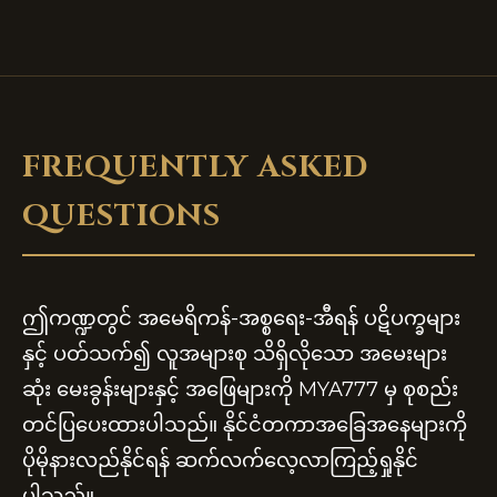
FREQUENTLY ASKED
QUESTIONS
ဤကဏ္ဍတွင် အမေရိကန်-အစ္စရေး-အီရန် ပဋိပက္ခများ
နှင့် ပတ်သက်၍ လူအများစု သိရှိလိုသော အမေးများ
ဆုံး မေးခွန်းများနှင့် အဖြေများကို MYA777 မှ စုစည်း
တင်ပြပေးထားပါသည်။ နိုင်ငံတကာအခြေအနေများကို
ပိုမိုနားလည်နိုင်ရန် ဆက်လက်လေ့လာကြည့်ရှုနိုင်
ပါသည်။