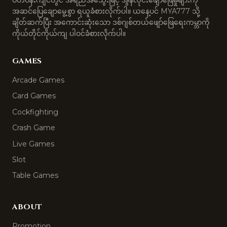
ပတ်ဝန်းကျင်တွင် အရည်အသွေးမြင့် အွန်လိုင်းဖျော်ဖြေမှုများကို
အဆင်ပြေချောမွေ့စွာ ရယူခံစားလိုက်ပါ။ ယနေ့ပင် MYA777 သို့
ချိတ်ဆက်ပြီး အကောင်းဆုံးသော ဒစ်ဂျစ်တယ်ဖျော်ဖြေရေးကမ္ဘာကို
ကိုယ်တိုင်ကိုယ်ကျ ပါဝင်ခံစားလိုက်ပါ။
GAMES
Arcade Games
Card Games
Cockfighting
Crash Game
Live Games
Slot
Table Games
ABOUT
Promotion