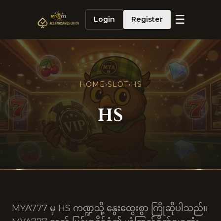
☰
Login
Register
HOME
›
SLOT
›
HS
HS
MYA777 မှ HS ကဏ္ဍသို့ နွေးထွေးစွာ ကြိုဆိုပါသည်။