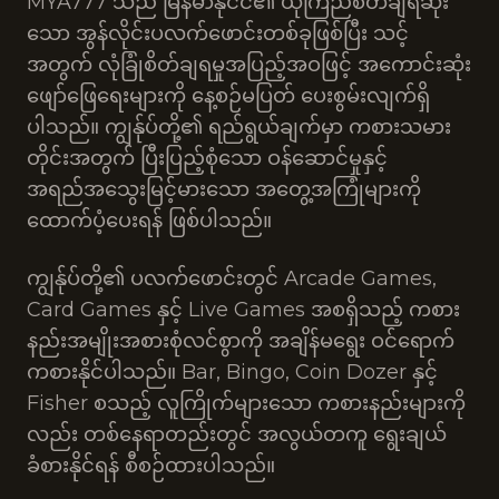
MYA777 သည် မြန်မာနိုင်ငံ၏ ယုံကြည်စိတ်ချရဆုံး
သော အွန်လိုင်းပလက်ဖောင်းတစ်ခုဖြစ်ပြီး သင့်
အတွက် လုံခြုံစိတ်ချရမှုအပြည့်အဝဖြင့် အကောင်းဆုံး
ဖျော်ဖြေရေးများကို နေ့စဉ်မပြတ် ပေးစွမ်းလျက်ရှိ
ပါသည်။ ကျွန်ုပ်တို့၏ ရည်ရွယ်ချက်မှာ ကစားသမား
တိုင်းအတွက် ပြီးပြည့်စုံသော ဝန်ဆောင်မှုနှင့်
အရည်အသွေးမြင့်မားသော အတွေ့အကြုံများကို
ထောက်ပံ့ပေးရန် ဖြစ်ပါသည်။
ကျွန်ုပ်တို့၏ ပလက်ဖောင်းတွင် Arcade Games,
Card Games နှင့် Live Games အစရှိသည့် ကစား
နည်းအမျိုးအစားစုံလင်စွာကို အချိန်မရွေး ဝင်ရောက်
ကစားနိုင်ပါသည်။ Bar, Bingo, Coin Dozer နှင့်
Fisher စသည့် လူကြိုက်များသော ကစားနည်းများကို
လည်း တစ်နေရာတည်းတွင် အလွယ်တကူ ရွေးချယ်
ခံစားနိုင်ရန် စီစဉ်ထားပါသည်။