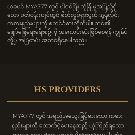
ယခုပင် MYA777 တွင် ပါဝင်ပြီး လုံခြုံမှုအပြည့်ရှိ
သော ပတ်ဝန်းကျင်တွင် စိတ်လှုပ်ရှားဖွယ် အွန်လိုင်း
ကစားနည်းများကို စတင်ခံစားလိုက်ပါ။ သင်၏
ဖျော်ဖြေရေးခရီးစဉ်ကို အကောင်းဆုံးဖြစ်စေရန် ကျွန်ုပ်
တို့မှ အမြဲတမ်း အသင့်ရှိနေပါသည်။
HS PROVIDERS
MYA777 တွင် အရည်အသွေးမြင့်မားသော ကစား
နည်းများကို ထောက်ပံ့ပေးနေသည့် ယုံကြည်ရသော