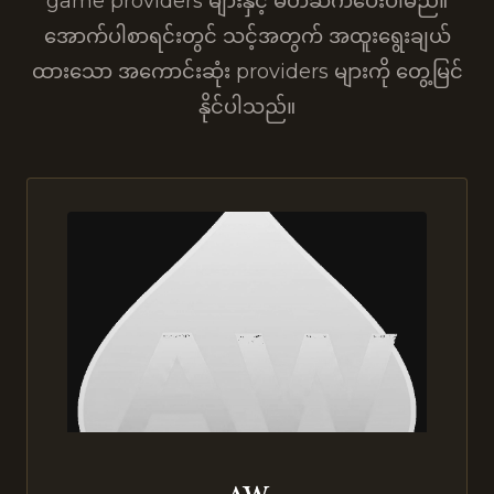
game providers များနှင့် မိတ်ဆက်ပေးပါမည်။
အောက်ပါစာရင်းတွင် သင့်အတွက် အထူးရွေးချယ်
ထားသော အကောင်းဆုံး providers များကို တွေ့မြင်
နိုင်ပါသည်။