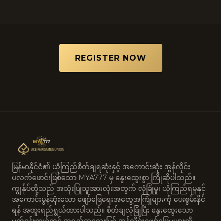
REGISTER NOW
မြန်မာနိုင်ငံ၏ ယုံကြည်စိတ်ချရဆုံးနှင့် အကောင်းဆုံး အွန်လိုင်း
ပလက်ဖောင်းဖြစ်သော MYA777 မှ နွေးထွေးစွာ ကြိုဆိုပါသည်။
ကျွန်ုပ်တို့သည် အသုံးပြုသူအားလုံးအတွက် လုံခြုံမှု၊ ယုံကြည်ရမှုနှင့်
အကောင်းမွန်ဆုံးသော ဖျော်ဖြေရေးအတွေ့အကြုံများကို ပေးစွမ်းနိုင်
ရန် အထူးရည်ရွယ်ထားပါသည်။ စိတ်ချလုံခြုံပြီး နွေးထွေးသော