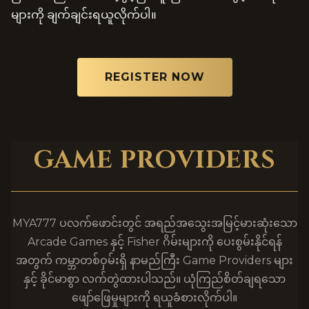
များကို ချက်ချင်းရယူလိုက်ပါ။
REGISTER NOW
GAME PROVIDERS
MYA777 ပလက်ဖောင်းတွင် အရည်အသွေးအမြင့်မားဆုံးသော
Arcade Games နှင့် Fisher ဂိမ်းများကို ပေးစွမ်းနိုင်ရန်
အတွက် ကမ္ဘာတစ်ဝှမ်းရှိ နာမည်ကြီး Game Providers များ
နှင့် ခိုင်မာစွာ လက်တွဲထားပါသည်။ ယုံကြည်စိတ်ချရသော
ဖျော်ဖြေမှုများကို ရယူခံစားလိုက်ပါ။