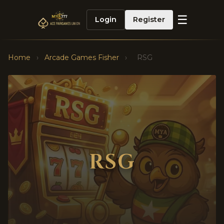
☰
Login
Register
Home
›
Arcade Games Fisher
›
RSG
RSG