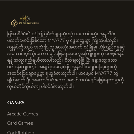
မြန်မာနိုင်ငံ၏ ယုံကြည်စိတ်ချရဆုံးနှင့် အကောင်းဆုံး အွန်လိုင်း
ပလက်ဖောင်းဖြစ်သော MYA777 မှ နွေးထွေးစွာ ကြိုဆိုပါသည်။
ကျွန်ုပ်တို့သည် အသုံးပြုသူအားလုံးအတွက် လုံခြုံမှု၊ ယုံကြည်ရမှုနှင့်
အကောင်းမွန်ဆုံးသော ဖျော်ဖြေရေးအတွေ့အကြုံများကို ပေးစွမ်းနိုင်
ရန် အထူးရည်ရွယ်ထားပါသည်။ စိတ်ချလုံခြုံပြီး နွေးထွေးသော
ပတ်ဝန်းကျင်တွင် အရည်အသွေးမြင့် အွန်လိုင်းဖျော်ဖြေမှုများကို
အဆင်ပြေချောမွေ့စွာ ရယူခံစားလိုက်ပါ။ ယနေ့ပင် MYA777 သို့
ချိတ်ဆက်ပြီး အကောင်းဆုံးသော ဒစ်ဂျစ်တယ်ဖျော်ဖြေရေးကမ္ဘာကို
ကိုယ်တိုင်ကိုယ်ကျ ပါဝင်ခံစားလိုက်ပါ။
GAMES
Arcade Games
Card Games
Cockfighting