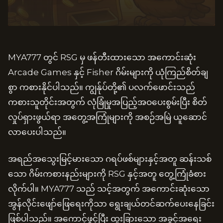
MYA777 တွင် RSG မှ ဖန်တီးထားသော အကောင်းဆုံး
Arcade Games နှင့် Fisher ဂိမ်းများကို ယုံကြည်စိတ်ချ
စွာ ကစားနိုင်ပါသည်။ ကျွန်ုပ်တို့၏ ပလက်ဖောင်းသည်
ကစားသူတိုင်းအတွက် လုံခြုံမှုအပြည့်အဝပေးစွမ်းပြီး စိတ်
လှုပ်ရှားဖွယ်ရာ အတွေ့အကြုံများကို အစဉ်အမြဲ ယူဆောင်
လာပေးပါသည်။
အရည်အသွေးမြင့်မားသော ဂရပ်ဖစ်များနှင့်အတူ ဆန်းသစ်
သော ဂိမ်းကစားနည်းများကို RSG နှင့်အတူ တွေ့ကြုံခံစား
လိုက်ပါ။ MYA777 သည် သင့်အတွက် အကောင်းဆုံးသော
အွန်လိုင်းဖျော်ဖြေရေးကိုသာ ရွေးချယ်တင်ဆက်ပေးနေခြင်း
ဖြစ်ပါသည်။ အကောင့်ဖွင့်ပြီး ထူးခြားသော အခွင့်အရေး