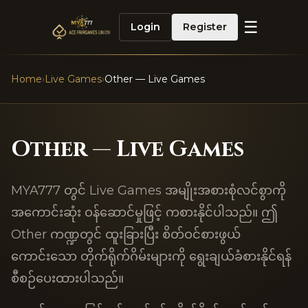
☰
Login
Register
Home
›
Live Games
›
Other — Live Games
Other — Live Games
MYA777 တွင် Live Games အမျိုးအစားစုံလင်စွာကို
အကောင်းဆုံး ဝန်ဆောင်မှုဖြင့် ကစားနိုင်ပါသည်။ ဤ
Other ကဏ္ဍတွင် ထူးခြားပြီး စိတ်ဝင်စားဖွယ်
ကောင်းသော တိုက်ရိုက်ဂိမ်းများကို ရွေးချယ်ခံစားနိုင်ရန်
စီစဉ်ပေးထားပါသည်။