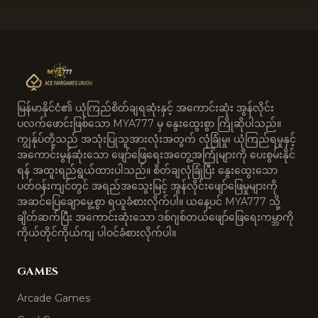
မြန်မာနိုင်ငံ၏ ယုံကြည်စိတ်ချရဆုံးနှင့် အကောင်းဆုံး အွန်လိုင်း
ပလက်ဖောင်းဖြစ်သော MYA777 မှ နွေးထွေးစွာ ကြိုဆိုပါသည်။
ကျွန်ုပ်တို့သည် အသုံးပြုသူအားလုံးအတွက် လုံခြုံမှု၊ ယုံကြည်ရမှုနှင့်
အကောင်းမွန်ဆုံးသော ဖျော်ဖြေရေးအတွေ့အကြုံများကို ပေးစွမ်းနိုင်
ရန် အထူးရည်ရွယ်ထားပါသည်။ စိတ်ချလုံခြုံပြီး နွေးထွေးသော
ပတ်ဝန်းကျင်တွင် အရည်အသွေးမြင့် အွန်လိုင်းဖျော်ဖြေမှုများကို
အဆင်ပြေချောမွေ့စွာ ရယူခံစားလိုက်ပါ။ ယနေ့ပင် MYA777 သို့
ချိတ်ဆက်ပြီး အကောင်းဆုံးသော ဒစ်ဂျစ်တယ်ဖျော်ဖြေရေးကမ္ဘာကို
ကိုယ်တိုင်ကိုယ်ကျ ပါဝင်ခံစားလိုက်ပါ။
GAMES
Arcade Games