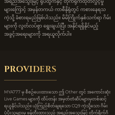
အရည်အသွေးမြင့် ရုပ်ထွက်နှင့် တိုက်ရိုက်ထုတ်လွှင့်မှု
များကြောင့် အမှန်တကယ် ကာစီနိုရုံတွင် ကစားနေရသ
ကဲ့သို့ ခံစားရမည်ဖြစ်ပါသည်။ မိမိကြိုက်နှစ်သက်ရာ ဂိမ်း
များကို လွတ်လပ်စွာ ရွေးချယ်ပြီး အနိုင်ရရှိနိုင်မည့်
အခွင့်အရေးများကို အရယူလိုက်ပါ။
PROVIDERS
MYA777 မှ စီစဉ်ပေးထားသော ဤ Other တွင် အကောင်းဆုံး
Live Games များကို ထိပ်တန်း အမှတ်တံဆိပ်များမှတစ်ဆင့်
ရယူနိုင်ပါသည်။ ယုံကြည်စိတ်ချရသော CQ9 ကဲ့သို့သော ဂိမ်း
ပံ့ပိုးသူများမှ ဖန်တီးထားသည့် အရည်အသွေးမြင့် တိုက်ရိုက်ဂိ