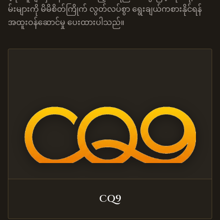
မ်းများကို မိမိစိတ်ကြိုက် လွတ်လပ်စွာ ရွေးချယ်ကစားနိုင်ရန်
အထူးဝန်ဆောင်မှု ပေးထားပါသည်။
CQ9